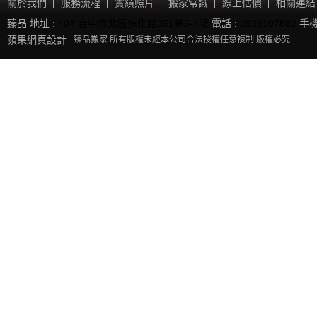
關於我們
服務流程
實績照片
搬家常識
線上估價
相關連結
臻品 地址 :
404 台中市北區進化路351巷5-4號
電話 :
0939107802
手機
蘋果網頁設計
臻品搬家 所有版權未經本公司合法授權任意複制 版權必究