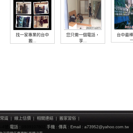
找一家專業的台中
您只需一個電話，
台中最
─
搬...
享...
常識
線上估價
相關連結
搬家習俗
-4號
電話 :
0939107802
手機 :
傳真 :
Email : a73952@yahoo.com.tw