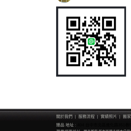
關於我們
服務流程
實績照片
搬家
臻品 地址 :
404 台中市北區進化路351巷5