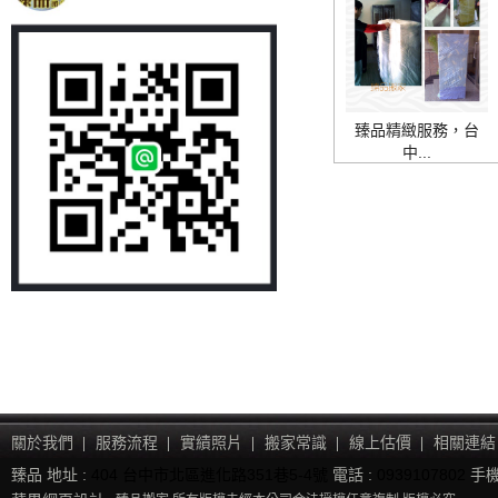
臻品精緻服務，台
中...
關於我們
服務流程
實績照片
搬家常識
線上估價
相關連結
臻品 地址 :
404 台中市北區進化路351巷5-4號
電話 :
0939107802
手機