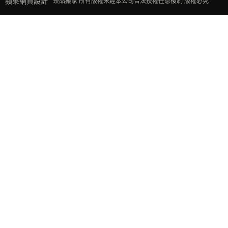
蘋果網頁設計
臻品搬家 所有版權未經本公司合法授權任意複制 版權必究