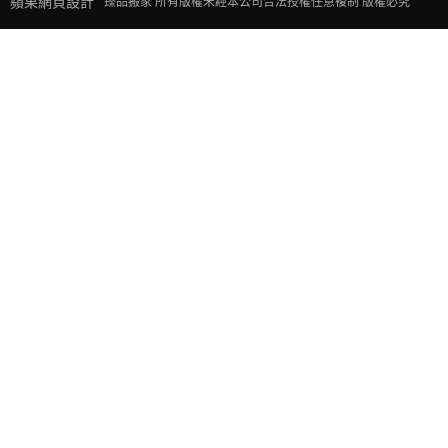
蘋果網頁設計
臻品搬家 所有版權未經本公司合法授權任意複制 版權必究