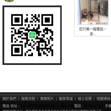
您只需一個電話，
享...
關於我們
服務流程
實績照片
搬家常識
線上估價
相關連結
臻品 地址 :
404 台中市北區進化路351巷5-4號
電話 :
0939107802
手機