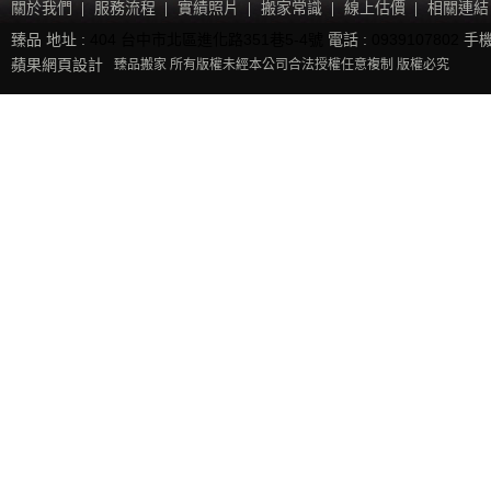
關於我們
服務流程
實績照片
搬家常識
線上估價
相關連結
臻品 地址 :
404 台中市北區進化路351巷5-4號
電話 :
0939107802
手機
蘋果網頁設計
臻品搬家 所有版權未經本公司合法授權任意複制 版權必究