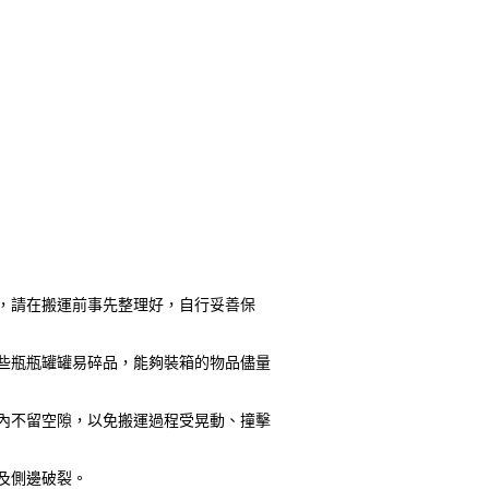
，請在搬運前事先整理好，自行妥善保
些瓶瓶罐罐易碎品，能夠裝箱的物品儘量
內不留空隙，以免搬運過程受晃動、撞擊
及側邊破裂。