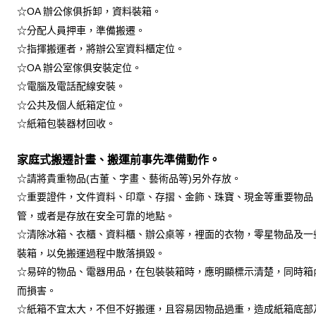
☆OA 辦公傢俱拆卸，資料裝箱。
☆分配人員押車，準備搬遷。
☆指揮搬運者，將辦公室資料櫃定位。
☆OA 辦公室傢俱安裝定位。
☆電腦及電話配線安裝。
☆公共及個人紙箱定位。
☆紙箱包裝器材回收。
家庭式搬遷計畫、搬運前事先準備動作。
☆請將貴重物品(古董、字畫、藝術品等)另外存放。
☆重要證件，文件資料、印章、存摺、金飾、珠寶、現金等重要物品
管，或者是存放在安全可靠的地點。
☆清除冰箱、衣櫃、資料櫃、辦公桌等，裡面的衣物，零星物品及一
裝箱，以免搬運過程中散落損毀。
☆易碎的物品、電器用品，在包裝裝箱時，應明顯標示清楚，同時箱
而損害。
☆紙箱不宜太大，不但不好搬運，且容易因物品過重，造成紙箱底部