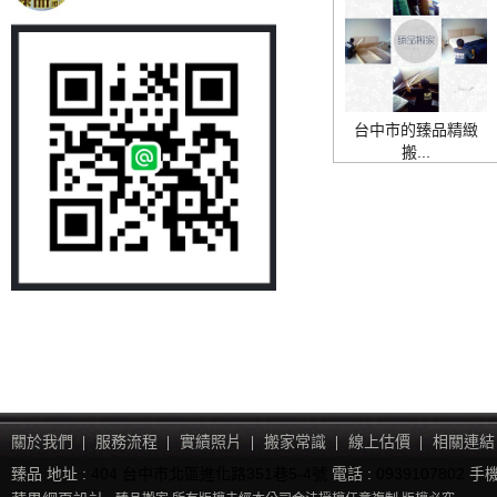
台中市的臻品精緻
搬...
關於我們
服務流程
實績照片
搬家常識
線上估價
相關連結
臻品 地址 :
404 台中市北區進化路351巷5-4號
電話 :
0939107802
手機