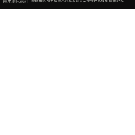
蘋果網頁設計
臻品搬家 所有版權未經本公司合法授權任意複制 版權必究