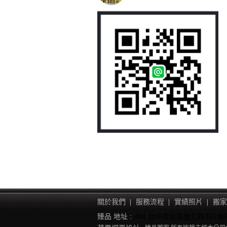
關於我們
服務流程
實績照片
搬家
臻品 地址 :
404 台中市北區進化路351巷5