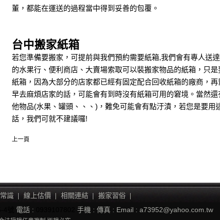
董，都能在運送的過程當中得到妥善的包覆。
台中搬家紙箱
若您準備要搬家，可提前與我們預約需要紙箱,我們會有專人送
的水果行、便利商店、大賣場索取可以裝搬家物品的紙箱，只是要
紙箱，因為大部分的店家都已經有固定配合回收紙箱的廠商，再
早去麻煩店家的話，可能會有到時沒有紙箱可用的窘境。當然還
他物品(水果、罐頭、、、)，難免可能會有點汙漬，若您是要用
話，我們可就不建議囉!
上一頁
常識
線上估價
相關連結
搬家習俗
-4號
電話 :
0939107802
手機 :
傳真 :
Email : a73952@yahoo.com.tw