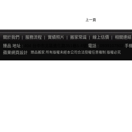
上一頁
關於我們
服務流程
實績照片
搬家常識
線上估價
相關連結
臻品 地址 :
404 台中市北區進化路351巷5-4號
電話 :
0939107802
手機
蘋果網頁設計
臻品搬家 所有版權未經本公司合法授權任意複制 版權必究