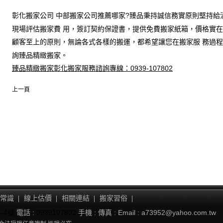
彰化搬家公司 中部搬家公司推薦哪家?臻品秉持誠信務實原則堅持給
現場評估搬家費 用，簽訂契約保證書，提供免費搬家紙箱，價格實在
顧客至上的原則，無論各式各樣的搬運，都希望讓您在搬家服 務過
詢臻品精緻搬家。
臻品精緻搬家彰化搬家服務諮詢專線：0939-107802
上一頁
常識
線上估價
相關連結
搬家習俗
-4號
電話 :
0939107802
手機 :
傳真 :
Email : a73952@yahoo.com.tw