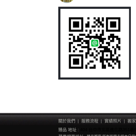
關於我們
服務流程
實績照片
搬家
臻品 地址 :
404 台中市北區進化路351巷5