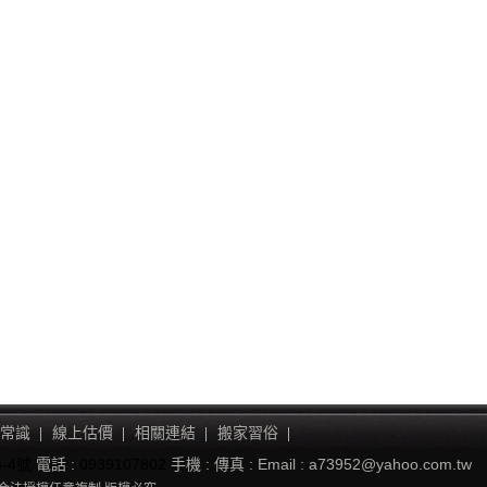
常識
線上估價
相關連結
搬家習俗
-4號
電話 :
0939107802
手機 :
傳真 :
Email : a73952@yahoo.com.tw