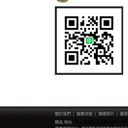
關於我們
服務流程
實績照片
搬家
臻品 地址 :
404 台中市北區進化路351巷5