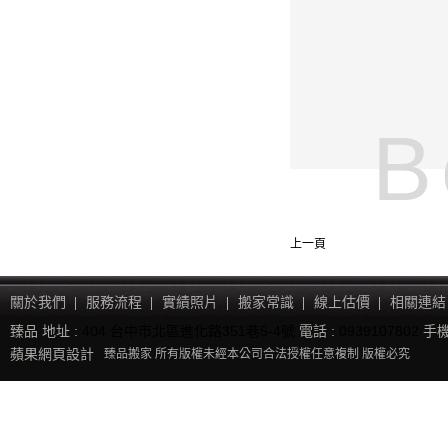
B
上一頁
關於我們
服務流程
實績照片
搬家常識
線上估價
相關連結
臻品 地址 :
404 台中市北區進化路351巷5-4號
電話 :
0939107802
手機
蘋果網頁設計
臻品搬家 所有版權未經本公司合法授權任意複制 版權必究