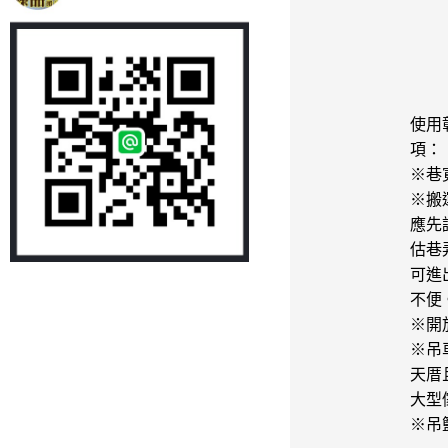
使用
項：
※巷
※搬
應先
估巷
可進
不便
※開
※吊
天厝
大型
※吊