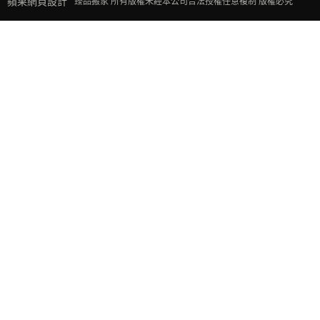
蘋果網頁設計
臻品搬家 所有版權未經本公司合法授權任意複制 版權必究