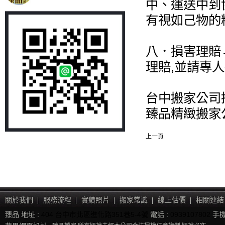
中、運送中到
有視如己物的
八．損害理賠
理賠,並請專
台中搬家公司
臻品精緻搬家
上一頁
關於我們
服務流程
實績照片
搬家常識
線上估價
相關連結
臻品 地址 :
404 台中市北區進化路351巷5-4號
電話 :
0939107802
手機