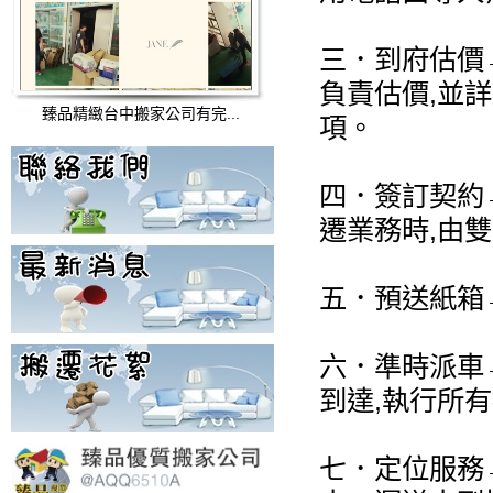
三．到府估價
負責估價,並
臻品精緻台中搬家公司有完...
項。
四．簽訂契約
遷業務時,由
五．預送紙箱
六．準時派車
到達,執行所
七．定位服務