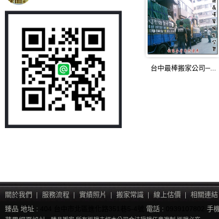
台中最棒搬家公司─...
關於我們
服務流程
實績照片
搬家常識
線上估價
相關連結
臻品 地址 :
404 台中市北區進化路351巷5-4號
電話 :
0939107802
手機