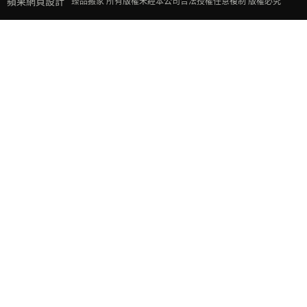
蘋果網頁設計
臻品搬家 所有版權未經本公司合法授權任意複制 版權必究